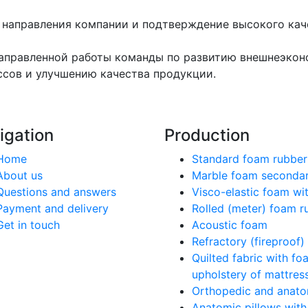
о направления компании и подтверждение высокого ка
аправленной работы команды по развитию внешнеэконо
сов и улучшению качества продукции.
igation
Production
Home
Standard foam rubber
About us
Marble foam seconda
Questions and answers
Visco-elastic foam w
Payment and delivery
Rolled (meter) foam r
Get in touch
Acoustic foam
Refractory (fireproof
Quilted fabric with fo
upholstery of mattres
Orthopedic and anato
Anatomic pillows wit