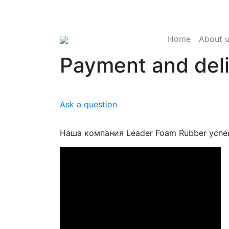
Keles City, Industrial Zone, 44 Binokorlar
Street
Home
About 
Payment and del
Ask a question
Наша компания Leader Foam Rubber успе