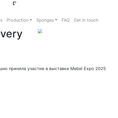
+998 (33) 4548888
+998 (33) 3568888
+998 (9
+998 (97) 3339921
us
Production
Sponges
FAQ
Get in touch
ivery
шно приняла участие в выставке Mebel Expo 2025