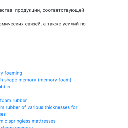
чества продукции, соответствующей
мических связей, а также усилий по
ry foaming
ith shape memory (memory foam)
ubber
) foam rubber
am rubber of various thicknesses for
ses
mic springless mattresses
h shape memory