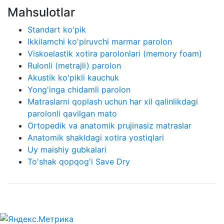
Mahsulotlar
Standart ko'pik
Ikkilamchi ko'piruvchi marmar parolon
Viskoelastik xotira parolonlari (memory foam)
Rulonli (metrajli) parolon
Akustik ko'pikli kauchuk
Yong'inga chidamli parolon
Matraslarni qoplash uchun har xil qalinlikdagi
parolonli qavilgan mato
Ortopedik va anatomik prujinasiz matraslar
Anatomik shakldagi xotira yostiqlari
Uy maishiy gubkalari
To'shak qopqog'i Save Dry
OOO Leader Foam Rubber © 2015-2025