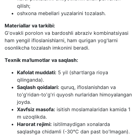
qilish;
oshxona mebellari yuzalarini tozalash.
Materiallar va tarkibi:
G'ovakli porolon va bardoshli abraziv kombinatsiyasi
ham yengil ifloslanishlarni, ham qurigan yog'larni
osonlikcha tozalash imkonini beradi.
Texnik ma'lumotlar va saqlash:
Kafolat muddati:
5 yil (shartlarga rioya
qilinganda).
Saqlash qoidalari:
quruq, ifloslanishdan va
to'g'ridan-to'g'ri quyosh nurlaridan himoyalangan
joyda.
Xavfsiz masofa:
isitish moslamalaridan kamida 1
m uzoqlikda.
Harorat rejimi:
isitilmaydigan xonalarda
saqlashga chidamli (-30°C dan past bo'lmagan).