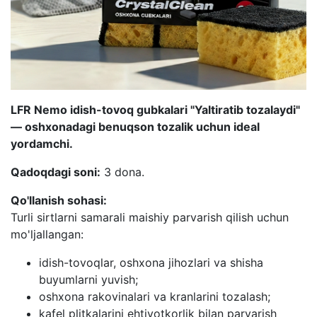
LFR Nemo idish-tovoq gubkalari "Yaltiratib tozalaydi"
— oshxonadagi benuqson tozalik uchun ideal
yordamchi.
Qadoqdagi soni:
3 dona.
Qo'llanish sohasi:
Turli sirtlarni samarali maishiy parvarish qilish uchun
mo'ljallangan:
idish-tovoqlar, oshxona jihozlari va shisha
buyumlarni yuvish;
oshxona rakovinalari va kranlarini tozalash;
kafel plitkalarini ehtiyotkorlik bilan parvarish